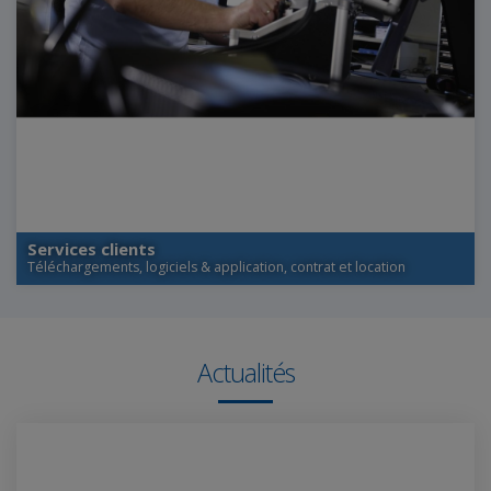
Services clients
Téléchargements, logiciels & application, contrat et location
Actualités