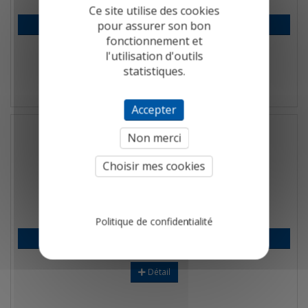
analyseur de combustion ECOM B
Ce site utilise des cookies
pour assurer son bon
Se connecter pour voir les prix
fonctionnement et
l'utilisation d'outils
Détail
statistiques.
Accepter
Non merci
Choisir mes cookies
Filtre pour pot de barbotage pour analyseur de
combustion ECOM EN / EN2/ EN3/ J2KN
Politique de confidentialité
Se connecter pour voir les prix
Détail