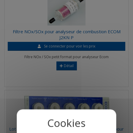
Filtre NOx/SOx pour analyseur de combustion ECOM
J2KN P
Se connecter pour voir les prix
Filtre NOx / SOx petit format pour analyseur Ecom
Détail
Lot de 5 filtres tampons pour pot de condensation pour