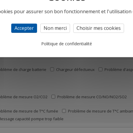
cookies pour assurer son bon fonctionnement et l'utilisation d
retien - Etalonnage
Réparation
Remplacement de l'analyseur
Accepter
Non merci
Choisir mes cookies
Politique de confidentialité
oblème de charge batterie
Chargeur défectueux
Problème d'aspi
oblème de mesure O2/CO2
Problème de mesure CO/NO/NO2/SO2
oblème de mesure de T°C fumée
Problème de mesure de T°C ambian
essage capacité pompe trop faible