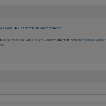
les.
Consulter les détails du consentement.
 de la clientèle et du support client. Conformément au "
règlement général sur la p
COM
.