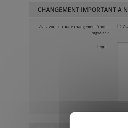
CHANGEMENT IMPORTANT A N
Avez-vous un autre changement à nous
OU
signaler ?
Lequel