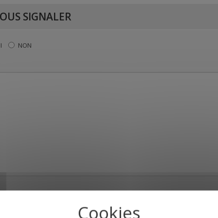
OUS SIGNALER
I
NON