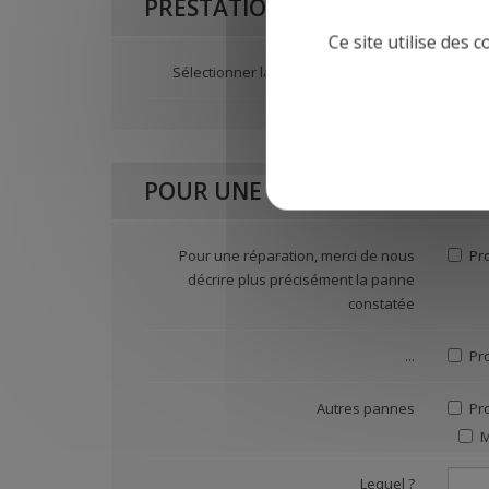
PRESTATION SOUHAITEE
Ce site utilise des 
Sélectionner la prestation souhaitée
Ent
POUR UNE REPARATION
Pour une réparation, merci de nous
Pr
décrire plus précisément la panne
constatée
...
Pr
Autres pannes
Pr
M
Lequel ?