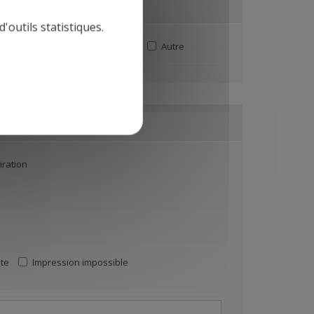
'outils statistiques.
Recyclage
Fin de location
Autre
ration
te
Impression impossible