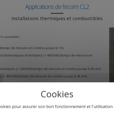
Applications de l’ecom CL2
Installations thermiques et combustibles
ns suivantes :
 (temps de mesure en continu jusqu'à 1 h)
fioul domestiques et tertiaires (< 400 kW) (temps de mesure en
domestiques (< 200 kW) (temps de mesure en continu jusqu'à 45 mn)
ires (> 400 kW) (temps de mesure en continu jusqu'à 45 mn)
ibles.
cookies pour assurer son bon fonctionnement et l'utilisation d