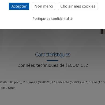
Accepter
Non merci
Choisir mes cookies
Politique de confidentialité
Caractéristiques
Données techniques de l’ECOM CL2
(0-5000 ppm), T° fumées (0-500°C), T° ambiante (0-99°C), ΔT*, tirage (± 100 h
 simultané.