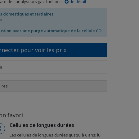
dard des analyseurs gaz-fuel-bois.
de détail
ns domestiques et tertiaires
es
stion avec une purge automatique de la cellule CO !
nnecter pour voir les prix
n
ires
on favori
Cellules de longues durées
Les cellules de longues durées (jusqu'à 6 ans) lui