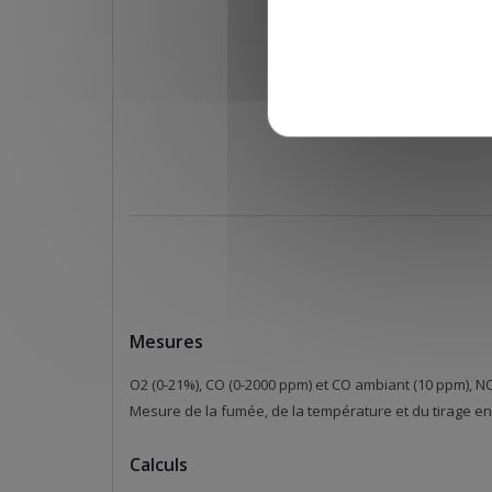
Mesures
O2 (0-21%), CO (0-2000 ppm) et CO ambiant (10 ppm), NO* 
Mesure de la fumée, de la température et du tirage en
Calculs