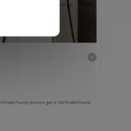
Pa)(kit fourni), pression gaz (± 100 hPa)(kit fourni)