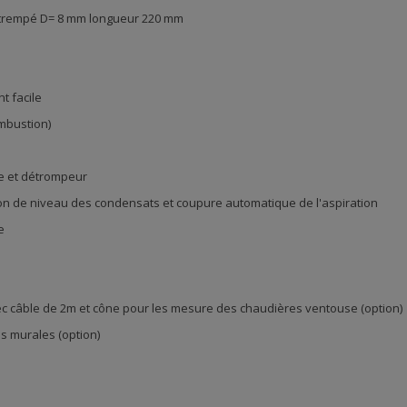
r trempé D= 8 mm longueur 220 mm
t facile
ombustion)
ue et détrompeur
on de niveau des condensats et coupure automatique de l'aspiration
e
 câble de 2m et cône pour les mesure des chaudières ventouse (option)
s murales (option)