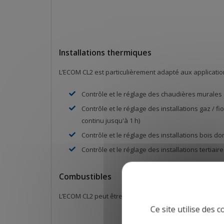
Installations thermiques
L’ECOM CL2 est particulièrement adapté aux applicatio
Contrôle et le réglage des chaudières murales
Contrôle et le réglage des installations gaz / 
continu jusqu'à 1 h)
Contrôle et le réglage des installations bois 
Contrôle et le réglage des installations tertia
Combustibles
L’ECOM CL2 peut être utilisé sur tous types de combust
Ce site utilise des 