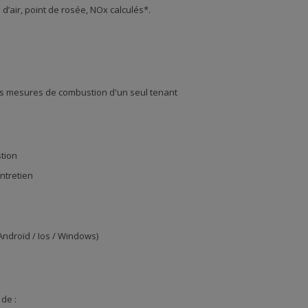
d’air, point de rosée, NOx calculés*.
les mesures de combustion d'un seul tenant
stion
ntretien
ndroïd / Ios / Windows)
de :