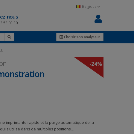
Belgique
ez-nous
23 53 09 30
Choisir son analyseur
LE
ion
-24%
monstration
ne imprimante rapide et la purge automatique de la
qui s’utilise dans de multiples positions…