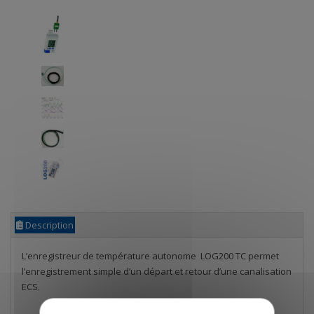
Description
L’enregistreur de température autonome LOG200 TC permet
l’enregistrement simple d’un départ et retour d’une canalisation
ECS.