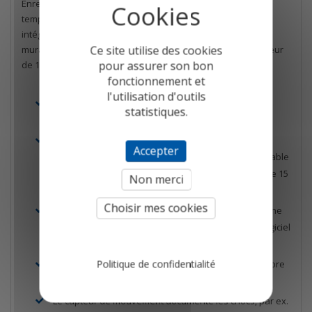
Enregistreur de données pour l'enregistrement de la
température avec capteur de mouvement. Interface USB
intégrée pour la sortie PDF automatique, y compris support
Ce site utilise des cookies
mural et deux fils thermoélectriques de type K d'une longueur
pour assurer son bon
de 1 m (en option).
fonctionnement et
l'utilisation d'outils
L’affichage peut être désactivé, les valeurs max-min
statistiques.
peuvent être réinitialisées à l'écran.
Mémoire 60.000 bloc de datas (Fréq. 10sec à 24h
Accepter
modifiable par logiciel LogConnect), également utilisable
sans logiciel (intervalle de mesure préprogrammé de 15
Non merci
minutes)
Choisir mes cookies
Sortie automatique sous forme de fichier PDF (aucune
installation de pilote requise), téléchargement de logiciel
en option, intervalle de stockage
Politique de confidentialité
Possibilité de marquer le bloc d'enregistrement (timbre
d'horodatage)
Le capteur de mouvement documente les chocs, par ex.