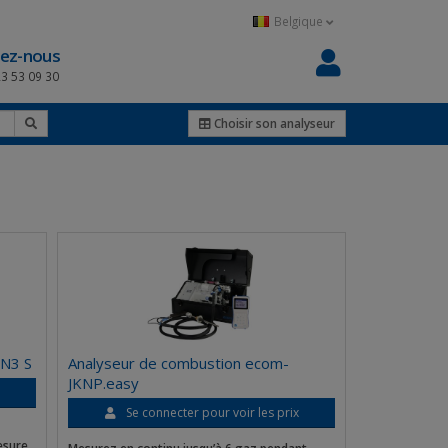
Belgique
ez-nous
23 53 09 30
Choisir son analyseur
EN3 S
Analyseur de combustion ecom-
JKNP.easy
x
Se connecter pour voir les prix
esure.