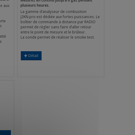
Mesurez en continu jusqu’à 6 gaz pendant
plusieurs heures.
le aux
La gamme d’analyseur de combustion
J2KN.pro est dédiée aux fortes puissances. Le
orte
boîtier de commande à distance par RADIO
t
permet de régler sans faire d’aller retour
entre le point de mesure et le brûleur.
tité
La sonde permet de réaliser le smoke test.
s
Détail
x