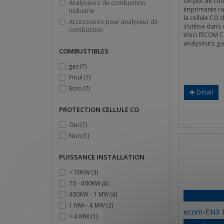
Un pot de con
Analyseurs de combustion
imprimante ra
Industrie
la cellule CO 
Accessoires pour analyseur de
s’utilise dans
combustion
Voici l’ECOM 
analyseurs ga
COMBUSTIBLES
gaz
(7)
Fioul
(7)
Bois
(7)
Détail
PROTECTION CELLULE CO
Oui
(7)
Non
(1)
PUISSANCE INSTALLATION
< 70KW
(3)
70 - 400KW
(4)
400KW - 1 MW
(4)
1 MW - 4 MW
(2)
ecom-EN3 
> 4 MW
(1)