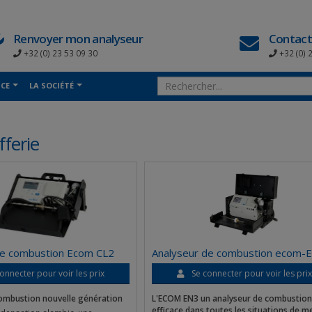
Renvoyer mon analyseur
Contact
+32 (0) 23 53 09 30
+32 (0) 
NCE
LA SOCIÉTÉ
ferie
de combustion Ecom CL2
Analyseur de combustion ecom-
onnecter pour voir les prix
Se connecter pour voir les pri
combustion nouvelle génération
L'ECOM EN3 un analyseur de combustion
efficace dans toutes les situations de m