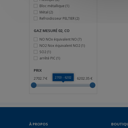
Bloc métallique
(1)
Métal
(2)
Refroidisseur PELTIER
(2)
GAZ MESURÉ 02, CO
NO NOx équivalent NO
(7)
NO2 Nox équivalent NO2
(1)
SO2
(1)
arrêté PIC
(1)
PRIX
2703 - 6202
2702.7 €
6202.35 €
À PROPOS
BOUTIQ