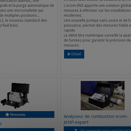
densation alambic, une
pide et la purge automatique de
L'ecom-EN3 apporte une solution globa
dans une micromallette qui
mesures à effectuer sur les installations
 de multiples positions…
modernes.
CL2, le nouveau standard des
Une nouvelle pompe sans usure et de f
z-fuel-bois.
puissance, permet des mesures fiable e
rapide.
Le débit litre numérique surveille la quan
de fumées pour garantir la précision de
mesures.
Détail
Nouveau
Analyseur de combustion ecom-
JKNP.expert
R
Se connecter pour voir les pri