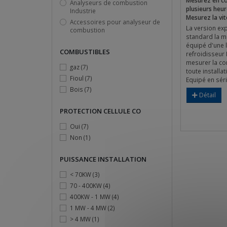
Mesurez en co
Analyseurs de combustion
plusieurs heur
Industrie
Mesurez la vi
Accessoires pour analyseur de
La version ex
combustion
standard la m
équipé d'une 
COMBUSTIBLES
refroidisseur 
mesurer la co
gaz
(7)
toute installa
Fioul
(7)
Equipé en séri
Bois
(7)
Détail
PROTECTION CELLULE CO
Oui
(7)
Non
(1)
PUISSANCE INSTALLATION
< 70KW
(3)
70 - 400KW
(4)
400KW - 1 MW
(4)
1 MW - 4 MW
(2)
> 4 MW
(1)