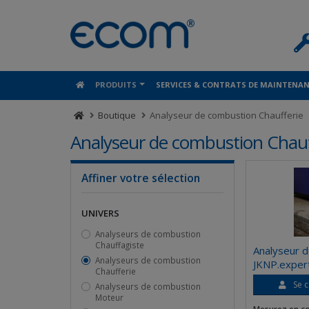
Panneau de gestion des cookies
PRODUITS
SERVICES & CONTRATS DE MAINTENA
Boutique
Analyseur de combustion Chaufferie
Analyseur de combustion Chauf
Affiner votre sélection
UNIVERS
Analyseurs de combustion
Chauffagiste
Analyseur 
Analyseurs de combustion
JKNP.exper
Chaufferie
Se c
Analyseurs de combustion
Moteur