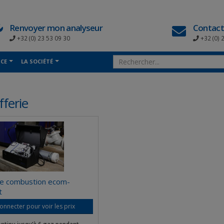
Renvoyer mon analyseur
Contact
+32 (0) 23 53 09 30
+32 (0) 
NCE
LA SOCIÉTÉ
ferie
de combustion ecom-
t
onnecter pour voir les prix