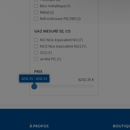
Bloc métallique
(1)
Métal
(2)
Refroidisseur PELTIER
(2)
GAZ MESURÉ 02, CO
NO NOx équivalent NO
(7)
NO2 Nox équivalent NO2
(1)
SO2
(1)
arrêté PIC
(1)
PRIX
6202.35 - 6202.35
6202.35 €
6202.35 €
À PROPOS
BOUTIQ