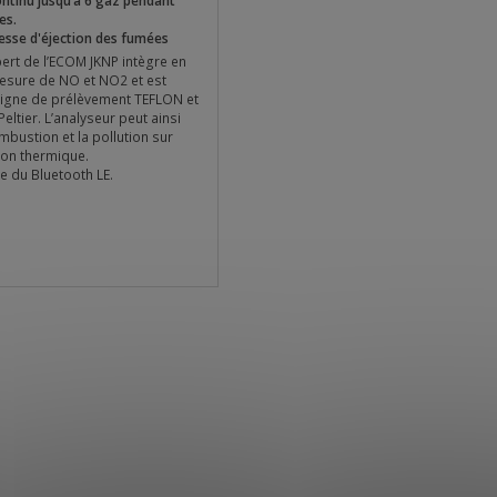
ntinu jusqu’à 6 gaz pendant
es.
tesse d'éjection des fumées
pert de l’ECOM JKNP intègre en
esure de NO et NO2 et est
ligne de prélèvement TEFLON et
Peltier. L’analyseur peut ainsi
mbustion et la pollution sur
tion thermique.
e du Bluetooth LE.