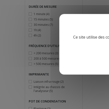
DURÉE DE MESURE
1 minute
(4)
15 minutes
(5)
30 minutes
(7)
1h
(4)
4h
(2)
Ce site utilise des 
FRÉQUENCE D'UTILISATION
< 200 mesures
(3)
200 à 500 mesures
(3)
> 500 mesures
(5)
IMPRIMANTE
Liaison infra-rouge
(2)
Intégrée au chassis de
l'analyseur
(5)
POT DE CONDENSATION
Plastique
(2)