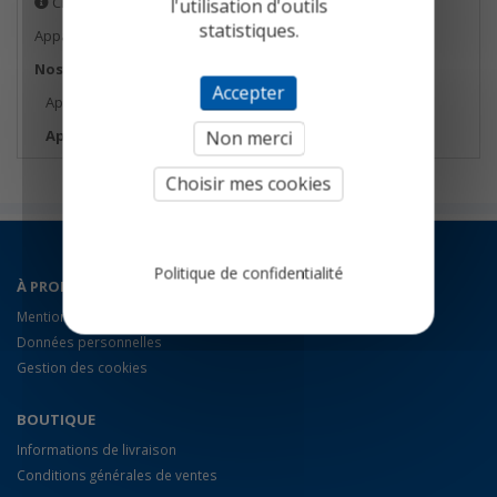
Choisir votre analyseur de combustion
l'utilisation d'outils
statistiques.
Appareils de mesure
Nos bonnes affaires
Accepter
Appareils de démonstration
Appareils reconditionnés à neuf
Non merci
Choisir mes cookies
Politique de confidentialité
À PROPOS
Mentions légales
Données personnelles
Gestion des cookies
BOUTIQUE
Informations de livraison
Conditions générales de ventes