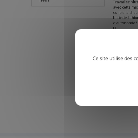
neuf
Travaillez plu
avec cette mic
contre la cha
batterie Lith
d’autonomie !
LE.
*Quantité limi
plaît*
Ce site utilise des 
Détail