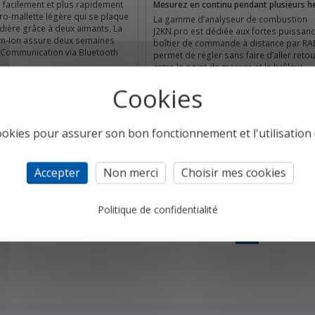
s facilement et plus rapidement
Mesurez en continu pendant plusieurs h
ro-mallette légère qui se plaque
La gamme d’analyseur de combustion
udière grâce à deux aimants. La
J2KN.pro est dédiée aux fortes puissanc
ium-Ion assure deux semaines
boîtier de commande à distance par R
 Communication via Bluetooth
permet de régler sans faire d’aller retou
entre le point de mesure et le brûleur.
tée, nous consulter s'il-vous
La sonde permet de réaliser le smoke te
*Quantité limitée, nous consulter s'il-vo
plaît*
cookies pour assurer son bon fonctionnement et l'utilisation d
Détail
Accepter
Non merci
Choisir mes cookies
Politique de confidentialité
1