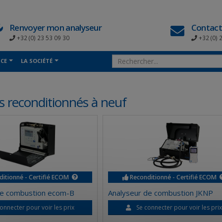
Renvoyer mon analyseur
Contact
+32 (0) 23 53 09 30
+32 (0) 
NCE
LA SOCIÉTÉ
s reconditionnés à neuf
itionné - Certifié ECOM
Reconditionné - Certifié ECOM
de combustion ecom-B
Analyseur de combustion JKNP
onnecter pour voir les prix
Se connecter pour voir les pri