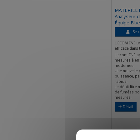
MATERIEL
Analyseur 
Équipé Blu
Se c
L'ECOM EN3 u
efficace dans 
L'ecom-EN3 ap
mesures à effe
modernes.
Une nouvelle 
puissance, pe
rapide.
Le débit litre
de fumées pou
mesures.
Détail