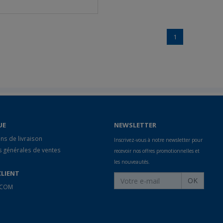
1
UE
NEWSLETTER
ns de livraison
Inscrivez-vous à notre newsletter pour
s générales de ventes
recevoir nos offres promotionnelles et
les nouveautés.
CLIENT
OK
 ECOM