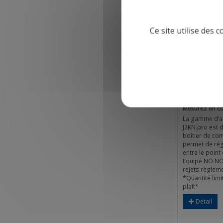
Ce site utilise des 
Recond
Analyseur 
JKNP.NON
Se c
Mesurez en co
La gamme d’a
J2KN.pro est 
boîtier de c
permet de régl
entre le point
Equipé NO NO
rejets règlem
*Quantité limi
plaît*
Détail