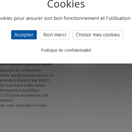
cookies pour assurer son bon fonctionnement et l'utilisation d
itionné - Certifié ECOM
Accepter
Non merci
Choisir mes cookies
de combustion
O2
Politique de confidentialité
onnecter pour voir les prix
ntinu pendant plusieurs heures.
nalyseur de combustion
dédiée aux fortes puissances. Le
ommande à distance par RADIO
er sans faire d’aller retour
 de mesure et le brûleur.
2 SO2 pour vos mesures de
entaires
tée, nous consulter s'il-vous