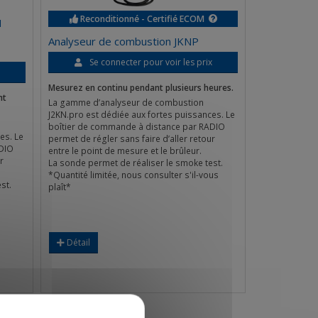
Reconditionné - Certifié ECOM
N
Analyseur de combustion JKNP
Se connecter pour voir les prix
x
Mesurez en continu pendant plusieurs heures.
nt
La gamme d’analyseur de combustion
J2KN.pro est dédiée aux fortes puissances. Le
boîtier de commande à distance par RADIO
es. Le
permet de régler sans faire d’aller retour
ADIO
entre le point de mesure et le brûleur.
r
La sonde permet de réaliser le smoke test.
*Quantité limitée, nous consulter s'il-vous
st.
plaît*
Détail