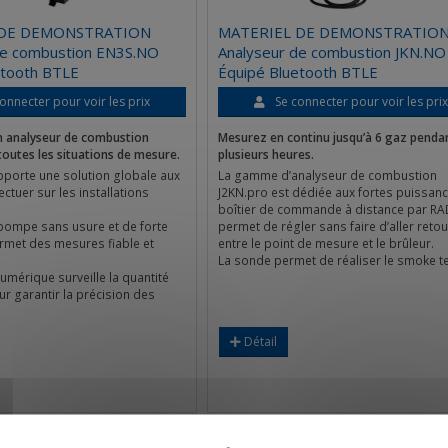
 DE DEMONSTRATION
MATERIEL DE DEMONSTRATIO
de combustion EN3S.NO
Analyseur de combustion JKN.NO
etooth BTLE
Équipé Bluetooth BTLE
onnecter pour voir les prix
Se connecter pour voir les pri
n analyseur de combustion
Mesurez en continu jusqu’à 6 gaz penda
toutes les situations de mesure.
plusieurs heures.
porte une solution globale aux
La gamme d’analyseur de combustion
ctuer sur les installations
J2KN.pro est dédiée aux fortes puissanc
boîtier de commande à distance par R
pompe sans usure et de forte
permet de régler sans faire d’aller retou
rmet des mesures fiable et
entre le point de mesure et le brûleur.
La sonde permet de réaliser le smoke te
 numérique surveille la quantité
r garantir la précision des
Détail