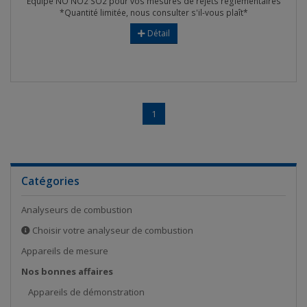
Equipé NO NO2 SO2 pour vos mesures de rejets règlementaires
*Quantité limitée, nous consulter s'il-vous plaît*
Détail
1
Catégories
Analyseurs de combustion
Choisir votre analyseur de combustion
Appareils de mesure
Nos bonnes affaires
Appareils de démonstration