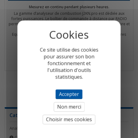
Mesurez en continu pendant plusieurs heures.
La gamme d’analyseur de combustion J2KN.pro est dédiée aux
fortes puissances. Le boîtier de commande à distance par RADIO
permet de régler sans faire d’aller retour entre le point de mesure et
le brûleur.
Equipé NO NO2 SO2 pour vos mesures de rejets règlementaires
*Quantité limitée, nous consulter s'il-vous plaît*
Détail
Ce site utilise des cookies
pour assurer son bon
fonctionnement et
l'utilisation d'outils
statistiques.
1
Accepter
Non merci
Catégories
Choisir mes cookies
Analyseurs de combustion
Choisir votre analyseur de combustion